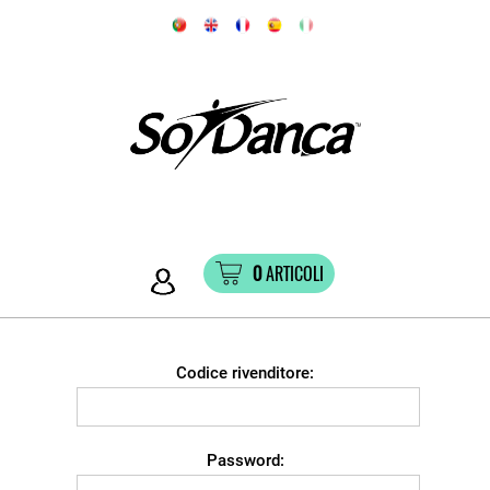
0
ARTICOLI
Codice rivenditore:
Password: