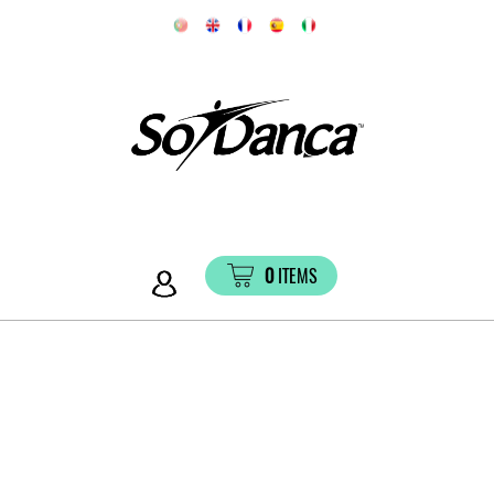
0
ITEMS
Esqueceu-se da sua
Password